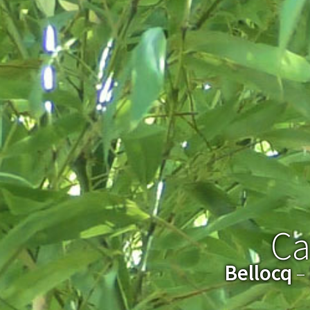
Ca
Bellocq
–