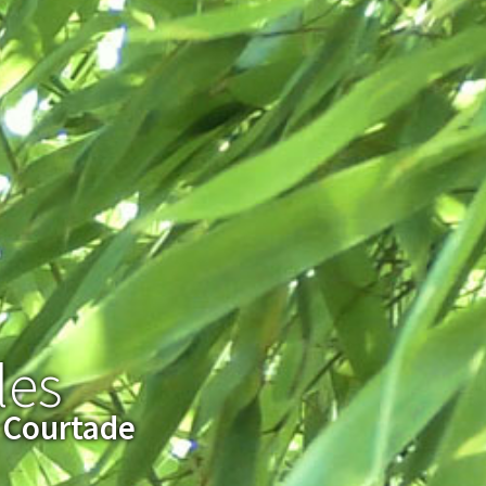
les
Courtade