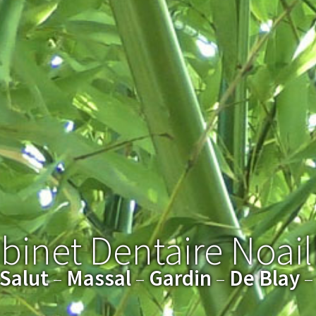
binet Dentaire Noail
Salut
Massal
Gardin
De Blay
–
–
–
–