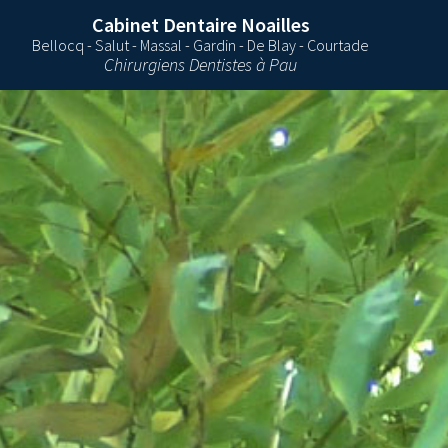
Cabinet Dentaire Noailles
Bellocq - Salut - Massal - Gardin - De Blay - Courtade
Chirurgiens Dentistes à Pau